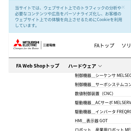
text.skipToContent
text.skipToNavigation
×
当サイトでは、ウェブサイト上でのトラフィックの分析や
必要なコンテンツや広告をパーソナライズ化し、お客様の
ウェブサイト上での体験を向上させるためにCookieを利用
しています。
FAトップ
ソ
FA Web Shopトップ
ハードウェア
制御機器＿シーケンサ MELSE
制御機器＿サーボシステムコン
数値制御装置（CNC）
駆動機器＿ACサーボ MELSER
駆動機器＿インバータ FREQR
HMI＿表示器 GOT
ロボット＿産業用ロボット MEL