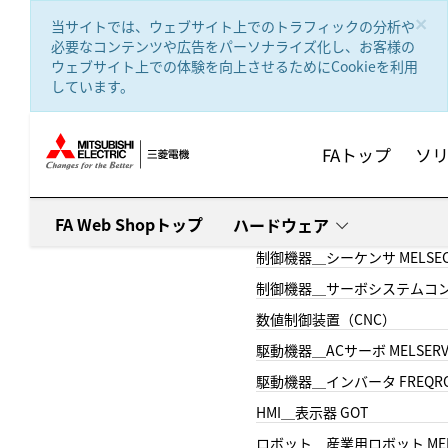
text.skipToContent
text.skipToNavigation
×
当サイトでは、ウェブサイト上でのトラフィックの分析や
必要なコンテンツや広告をパーソナライズ化し、お客様の
ウェブサイト上での体験を向上させるためにCookieを利用
しています。
FAトップ
ソ
FA Web Shopトップ
ハードウェア
制御機器＿シーケンサ MELSE
制御機器＿サーボシステムコン
数値制御装置（CNC）
駆動機器＿ACサーボ MELSER
駆動機器＿インバータ FREQR
HMI＿表示器 GOT
ロボット＿産業用ロボット MEL