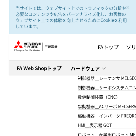
text.skipToContent
text.skipToNavigation
×
当サイトでは、ウェブサイト上でのトラフィックの分析や
必要なコンテンツや広告をパーソナライズ化し、お客様の
ウェブサイト上での体験を向上させるためにCookieを利用
しています。
FAトップ
ソ
FA Web Shopトップ
ハードウェア
制御機器＿シーケンサ MELSE
制御機器＿サーボシステムコン
数値制御装置（CNC）
駆動機器＿ACサーボ MELSER
駆動機器＿インバータ FREQR
HMI＿表示器 GOT
ロボット＿産業用ロボット MEL