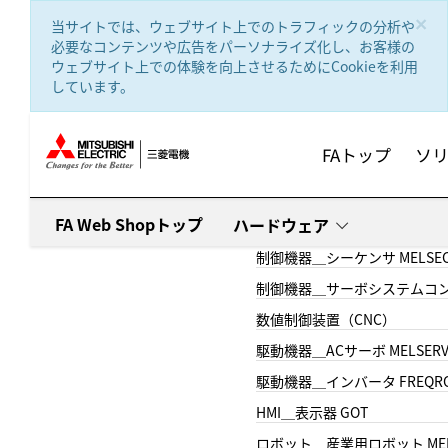
text.skipToContent
text.skipToNavigation
×
当サイトでは、ウェブサイト上でのトラフィックの分析や
必要なコンテンツや広告をパーソナライズ化し、お客様の
ウェブサイト上での体験を向上させるためにCookieを利用
しています。
FAトップ
ソ
FA Web Shopトップ
ハードウェア
制御機器＿シーケンサ MELSE
制御機器＿サーボシステムコン
数値制御装置（CNC）
駆動機器＿ACサーボ MELSER
駆動機器＿インバータ FREQR
HMI＿表示器 GOT
ロボット＿産業用ロボット MEL