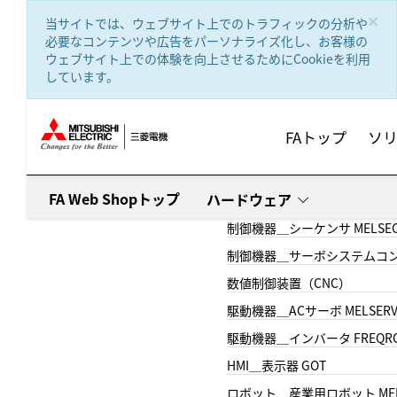
text.skipToContent
text.skipToNavigation
×
当サイトでは、ウェブサイト上でのトラフィックの分析や
必要なコンテンツや広告をパーソナライズ化し、お客様の
ウェブサイト上での体験を向上させるためにCookieを利用
しています。
FAトップ
ソ
FA Web Shopトップ
ハードウェア
制御機器＿シーケンサ MELSE
制御機器＿サーボシステムコン
数値制御装置（CNC）
駆動機器＿ACサーボ MELSER
駆動機器＿インバータ FREQR
HMI＿表示器 GOT
ロボット＿産業用ロボット MEL