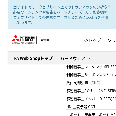
text.skipToContent
text.skipToNavigation
×
当サイトでは、ウェブサイト上でのトラフィックの分析や
必要なコンテンツや広告をパーソナライズ化し、お客様の
ウェブサイト上での体験を向上させるためにCookieを利用
しています。
FAトップ
ソ
FA Web Shopトップ
ハードウェア
制御機器＿シーケンサ MELSE
制御機器＿サーボシステムコン
数値制御装置（CNC）
駆動機器＿ACサーボ MELSER
駆動機器＿インバータ FREQR
HMI＿表示器 GOT
ロボット＿産業用ロボット MEL