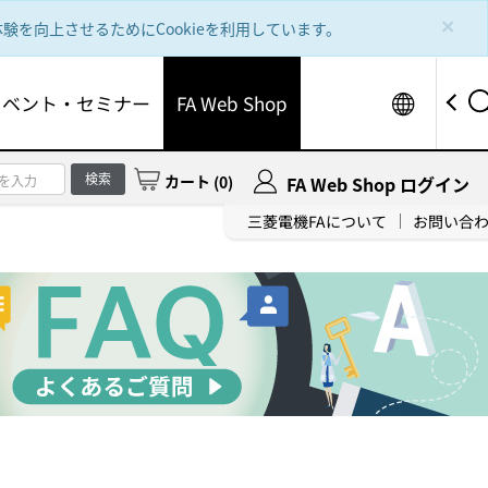
×
を向上させるためにCookieを利用しています。
Worldw
イベント・セミナー
FA Web Shop
検索
カート
(
0
)
FA Web Shop ログイン
三菱電機FAについて
お問い合