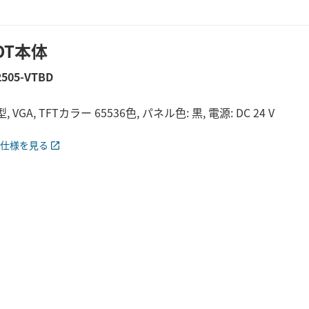
OT本体
2505-VTBD
型, VGA, TFTカラー 65536色, パネル色: 黒, 電源: DC 24 V
仕様を見る