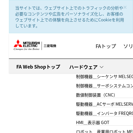
text.skipToContent
text.skipToNavigation
×
当サイトでは、ウェブサイト上でのトラフィックの分析や
必要なコンテンツや広告をパーソナライズ化し、お客様の
ウェブサイト上での体験を向上させるためにCookieを利用
しています。
FAトップ
ソ
FA Web Shopトップ
ハードウェア
制御機器＿シーケンサ MELSE
制御機器＿サーボシステムコン
数値制御装置（CNC）
駆動機器＿ACサーボ MELSER
駆動機器＿インバータ FREQR
HMI＿表示器 GOT
ロボット＿産業用ロボット MEL