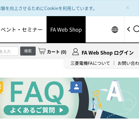
×
を向上させるためにCookieを利用しています。
Worldw
イベント・セミナー
FA Web Shop
検索
カート
(
0
)
FA Web Shop ログイン
三菱電機FAについて
お問い合