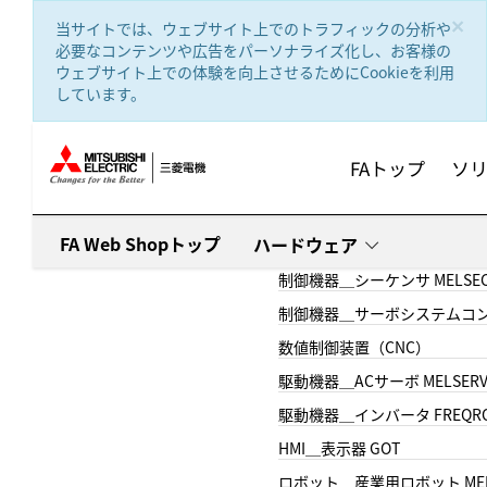
text.skipToContent
text.skipToNavigation
×
当サイトでは、ウェブサイト上でのトラフィックの分析や
必要なコンテンツや広告をパーソナライズ化し、お客様の
ウェブサイト上での体験を向上させるためにCookieを利用
しています。
FAトップ
ソ
FA Web Shopトップ
ハードウェア
制御機器＿シーケンサ MELSE
制御機器＿サーボシステムコン
数値制御装置（CNC）
駆動機器＿ACサーボ MELSER
駆動機器＿インバータ FREQR
HMI＿表示器 GOT
ロボット＿産業用ロボット MEL