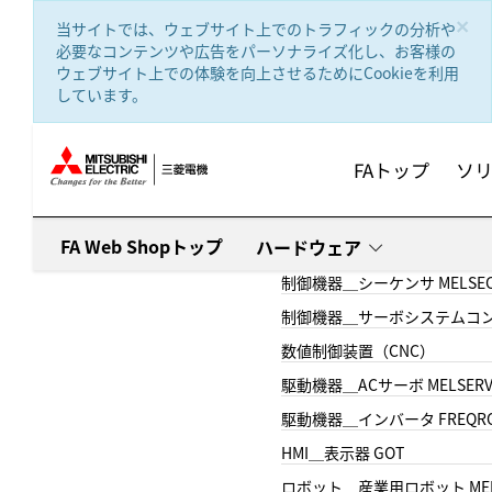
text.skipToContent
text.skipToNavigation
×
当サイトでは、ウェブサイト上でのトラフィックの分析や
必要なコンテンツや広告をパーソナライズ化し、お客様の
ウェブサイト上での体験を向上させるためにCookieを利用
しています。
FAトップ
ソ
FA Web Shopトップ
ハードウェア
制御機器＿シーケンサ MELSE
制御機器＿サーボシステムコン
数値制御装置（CNC）
駆動機器＿ACサーボ MELSER
駆動機器＿インバータ FREQR
HMI＿表示器 GOT
ロボット＿産業用ロボット MEL