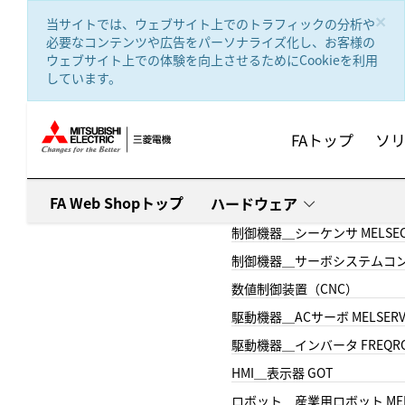
text.skipToContent
text.skipToNavigation
×
当サイトでは、ウェブサイト上でのトラフィックの分析や
必要なコンテンツや広告をパーソナライズ化し、お客様の
ウェブサイト上での体験を向上させるためにCookieを利用
しています。
FAトップ
ソ
FA Web Shopトップ
ハードウェア
制御機器＿シーケンサ MELSE
制御機器＿サーボシステムコン
数値制御装置（CNC）
駆動機器＿ACサーボ MELSER
駆動機器＿インバータ FREQR
HMI＿表示器 GOT
ロボット＿産業用ロボット MEL