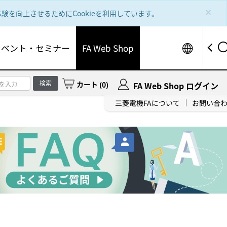
×
を向上させるためにCookieを利用しています。
Worldw
イベント・セミナー
FA Web Shop
検索
カート
(
0
)
FA Web Shop ログイン
三菱電機FAについて
お問い合