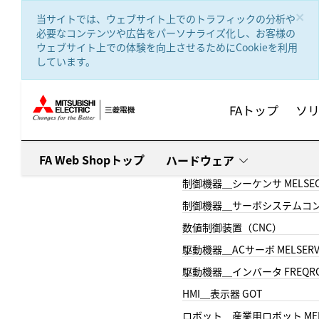
text.skipToContent
text.skipToNavigation
×
当サイトでは、ウェブサイト上でのトラフィックの分析や
必要なコンテンツや広告をパーソナライズ化し、お客様の
ウェブサイト上での体験を向上させるためにCookieを利用
しています。
FAトップ
ソ
FA Web Shopトップ
ハードウェア
制御機器＿シーケンサ MELSE
制御機器＿サーボシステムコン
数値制御装置（CNC）
駆動機器＿ACサーボ MELSER
駆動機器＿インバータ FREQR
HMI＿表示器 GOT
ロボット＿産業用ロボット MEL