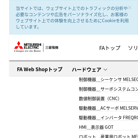
text.skipToContent
text.skipToNavigation
×
当サイトでは、ウェブサイト上でのトラフィックの分析や
必要なコンテンツや広告をパーソナライズ化し、お客様の
ウェブサイト上での体験を向上させるためにCookieを利用
しています。
FAトップ
ソ
FA Web Shopトップ
ハードウェア
制御機器＿シーケンサ MELSE
制御機器＿サーボシステムコン
数値制御装置（CNC）
駆動機器＿ACサーボ MELSER
駆動機器＿インバータ FREQR
HMI＿表示器 GOT
ロボット＿産業用ロボット MEL