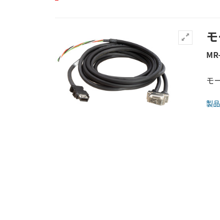
モ
MR
モー
製品