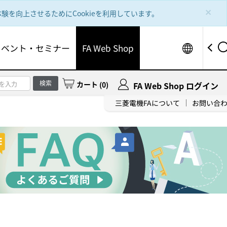
×
を向上させるためにCookieを利用しています。
Worldw
イベント・セミナー
FA Web Shop
検索
カート
(
0
)
FA Web Shop ログイン
三菱電機FAについて
お問い合