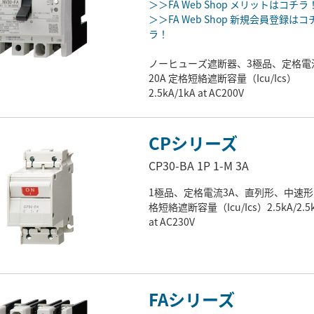
＞＞FA Web Shop メリットはコチラ
＞＞FA Web Shop 新規会員登録はコ
ラ！
ノーヒューズ遮断器、3極品、定格電
20A 定格短絡遮断容量（Icu/Ics）
2.5kA/1kA at AC200V
CPシリーズ
CP30-BA 1P 1-M 3A
1極品、定格電流3A、直列形、中速形
格短絡遮断容量（Icu/Ics）2.5kA/2.5
at AC230V
FAシリーズ