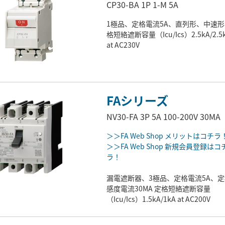
CP30-BA 1P 1-M 5A
1極品、定格電流5A、直列形、中速形
格短絡遮断容量（Icu/Ics）2.5kA/2.5
at AC230V
FAシリーズ
NV30-FA 3P 5A 100-200V 30MA
＞＞FA Web Shop メリットはコチラ
＞＞FA Web Shop 新規会員登録はコ
ラ！
漏電遮断器、3極品、定格電流5A、定
感度電流30MA 定格短絡遮断容量
（Icu/Ics）1.5kA/1kA at AC200V