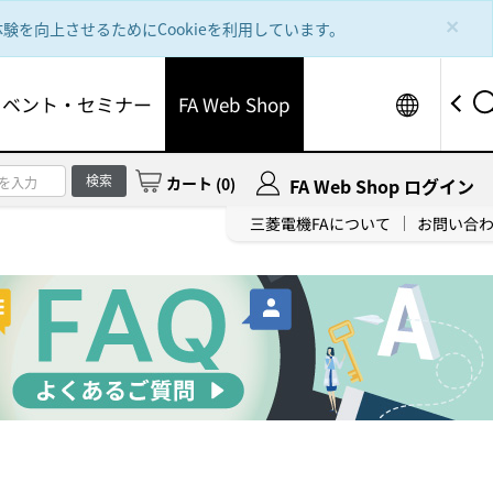
×
を向上させるためにCookieを利用しています。
Worldw
イベント・セミナー
FA Web Shop
検索
カート
(
0
)
FA Web Shop ログイン
三菱電機FAについて
お問い合