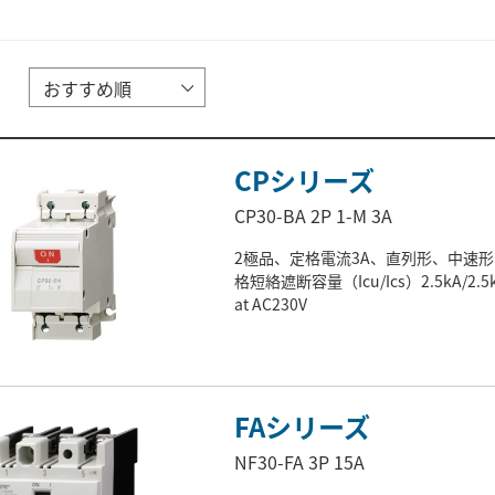
CPシリーズ
CP30-BA 2P 1-M 3A
2極品、定格電流3A、直列形、中速形
格短絡遮断容量（Icu/Ics）2.5kA/2.5
at AC230V
FAシリーズ
NF30-FA 3P 15A