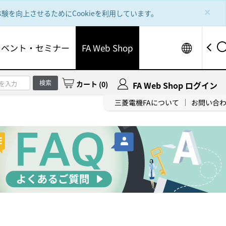
×
を向上させるためにCookieを利用しています。
Worldw
イベント・セミナー
FA Web Shop
検索
カート
(
0
)
FA Web Shop ログイン
三菱電機FAについて
お問い合