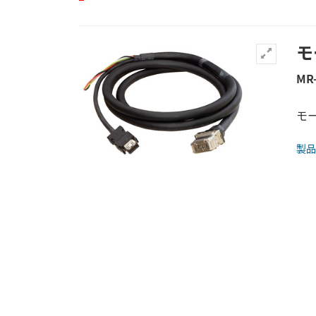
モ
MR
モー
製品