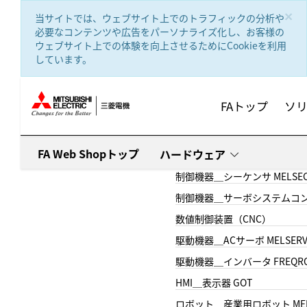
text.skipToContent
text.skipToNavigation
×
当サイトでは、ウェブサイト上でのトラフィックの分析や
必要なコンテンツや広告をパーソナライズ化し、お客様の
ウェブサイト上での体験を向上させるためにCookieを利用
しています。
FAトップ
ソ
FA Web Shopトップ
ハードウェア
制御機器＿シーケンサ MELSE
制御機器＿サーボシステムコン
数値制御装置（CNC）
駆動機器＿ACサーボ MELSER
駆動機器＿インバータ FREQR
HMI＿表示器 GOT
ロボット＿産業用ロボット MEL