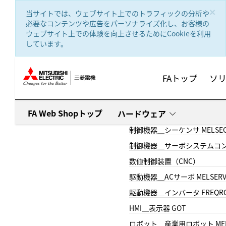
text.skipToContent
text.skipToNavigation
×
当サイトでは、ウェブサイト上でのトラフィックの分析や
必要なコンテンツや広告をパーソナライズ化し、お客様の
ウェブサイト上での体験を向上させるためにCookieを利用
しています。
FAトップ
ソ
FA Web Shopトップ
ハードウェア
制御機器＿シーケンサ MELSE
制御機器＿サーボシステムコン
数値制御装置（CNC）
駆動機器＿ACサーボ MELSER
駆動機器＿インバータ FREQR
HMI＿表示器 GOT
ロボット＿産業用ロボット MEL