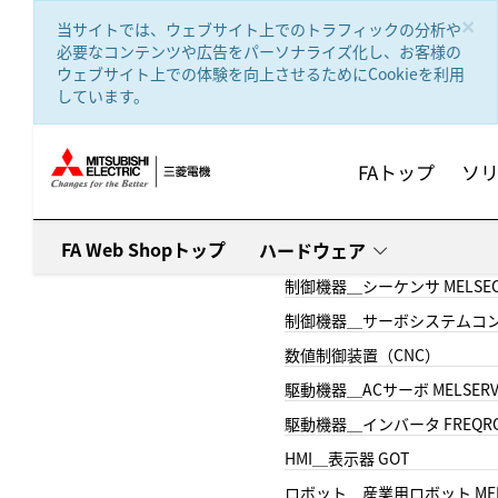
text.skipToContent
text.skipToNavigation
×
当サイトでは、ウェブサイト上でのトラフィックの分析や
必要なコンテンツや広告をパーソナライズ化し、お客様の
ウェブサイト上での体験を向上させるためにCookieを利用
しています。
FAトップ
ソ
FA Web Shopトップ
ハードウェア
制御機器＿シーケンサ MELSE
制御機器＿サーボシステムコン
数値制御装置（CNC）
駆動機器＿ACサーボ MELSER
駆動機器＿インバータ FREQR
HMI＿表示器 GOT
ロボット＿産業用ロボット MEL