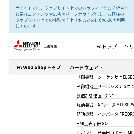
text.skipToContent
text.skipToNavigation
×
当サイトでは、ウェブサイト上でのトラフィックの分析や
必要なコンテンツや広告をパーソナライズ化し、お客様の
ウェブサイト上での体験を向上させるためにCookieを利用
しています。
FAトップ
ソ
FA Web Shopトップ
ハードウェア
制御機器＿シーケンサ MELSE
制御機器＿サーボシステムコン
数値制御装置（CNC）
駆動機器＿ACサーボ MELSER
駆動機器＿インバータ FREQR
HMI＿表示器 GOT
ロボット＿産業用ロボット MEL