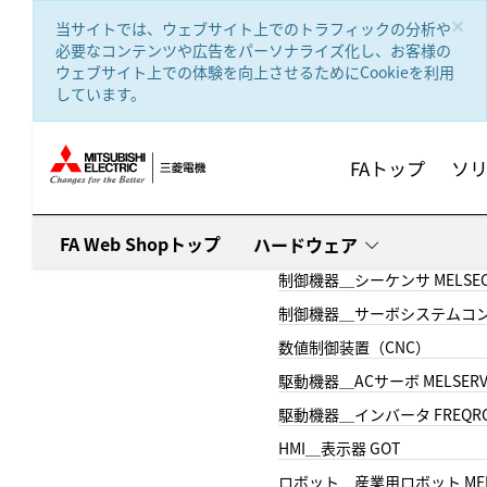
text.skipToContent
text.skipToNavigation
×
当サイトでは、ウェブサイト上でのトラフィックの分析や
必要なコンテンツや広告をパーソナライズ化し、お客様の
ウェブサイト上での体験を向上させるためにCookieを利用
しています。
FAトップ
ソ
FA Web Shopトップ
ハードウェア
制御機器＿シーケンサ MELSE
制御機器＿サーボシステムコン
数値制御装置（CNC）
駆動機器＿ACサーボ MELSER
駆動機器＿インバータ FREQR
HMI＿表示器 GOT
ロボット＿産業用ロボット MEL