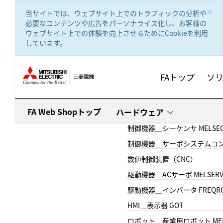
text.skipToContent
text.skipToNavigation
×
当サイトでは、ウェブサイト上でのトラフィックの分析や
必要なコンテンツや広告をパーソナライズ化し、お客様の
ウェブサイト上での体験を向上させるためにCookieを利用
しています。
FAトップ
ソ
FA Web Shopトップ
ハードウェア
制御機器＿シーケンサ MELSE
制御機器＿サーボシステムコン
数値制御装置（CNC）
駆動機器＿ACサーボ MELSER
駆動機器＿インバータ FREQR
HMI＿表示器 GOT
ロボット＿産業用ロボット MEL