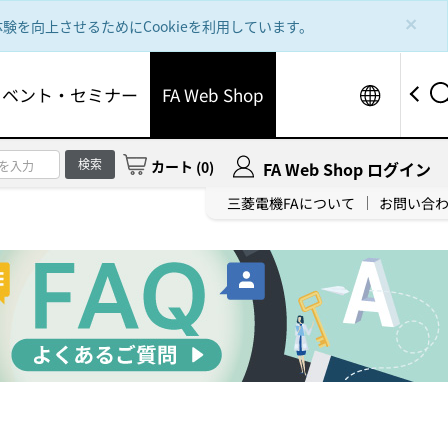
×
を向上させるためにCookieを利用しています。
Worldw
イベント・セミナー
FA Web Shop
検索
カート
(
0
)
FA Web Shop ログイン
三菱電機FAについて
お問い合