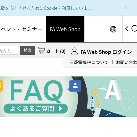
×
を向上させるためにCookieを利用しています。
Worldw
イベント・セミナー
FA Web Shop
検索
カート
(
0
)
FA Web Shop ログイン
三菱電機FAについて
お問い合