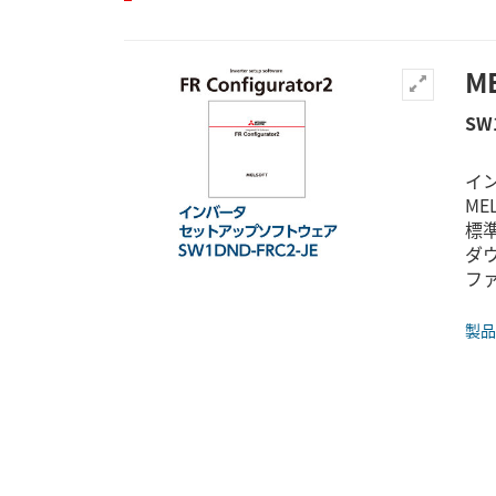
ME
SW
イ
MEL
標準
ダ
ファ
製品