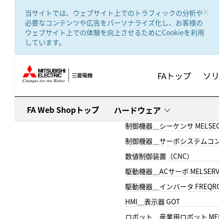
text.skipToContent
text.skipToNavigation
×
当サイトでは、ウェブサイト上でのトラフィックの分析や
必要なコンテンツや広告をパーソナライズ化し、お客様の
ウェブサイト上での体験を向上させるためにCookieを利用
しています。
FAトップ
ソ
FA Web Shopトップ
ハードウェア
制御機器＿シーケンサ MELSE
制御機器＿サーボシステムコン
数値制御装置（CNC）
駆動機器＿ACサーボ MELSER
駆動機器＿インバータ FREQR
HMI＿表示器 GOT
ロボット＿産業用ロボット MEL