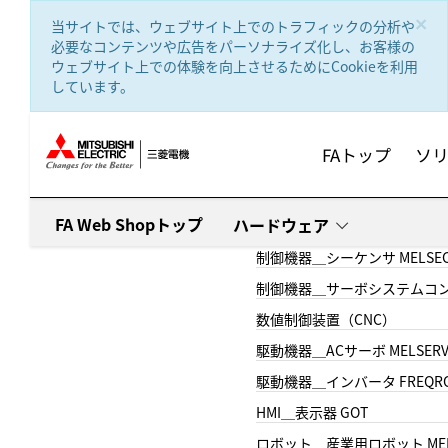
text.skipToContent
text.skipToNavigation
×
当サイトでは、ウェブサイト上でのトラフィックの分析や
必要なコンテンツや広告をパーソナライズ化し、お客様の
ウェブサイト上での体験を向上させるためにCookieを利用
しています。
FAトップ
ソ
FA Web Shopトップ
ハードウェア
制御機器＿シーケンサ MELSE
制御機器＿サーボシステムコン
数値制御装置（CNC）
駆動機器＿ACサーボ MELSER
駆動機器＿インバータ FREQR
HMI＿表示器 GOT
ロボット＿産業用ロボット MEL