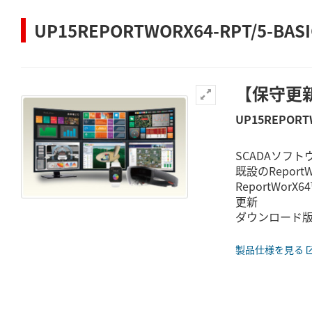
UP15REPORTWORX64-RPT/5-BASI
【保守更新】
UP15REPORTW
SCADAソフト
既設のRepor
ReportWo
更新
ダウンロード
製品仕様を見る