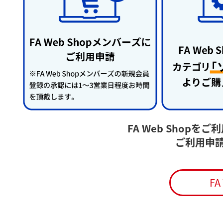
FA Web Shop
ご利用申
F