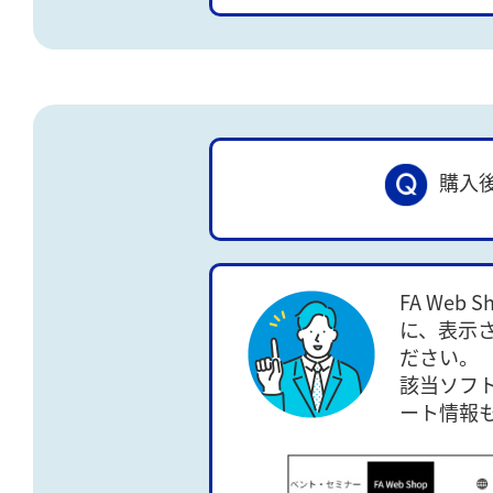
購入
FA We
に、表示
ださい。
該当ソフ
ート情報