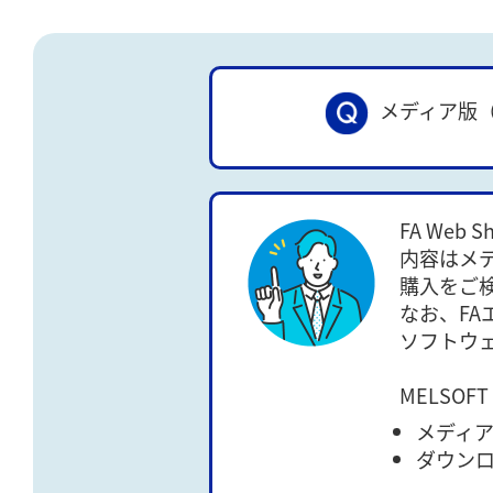
メディア版（
FA We
内容はメ
購入をご
なお、F
ソフトウ
MELSOFT
メディア版
ダウンロー