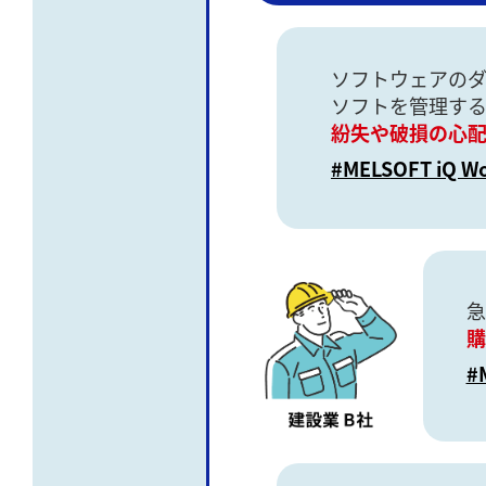
ソフトウェアの
ソフトを管理す
紛失や破損の心
#MELSOFT iQ W
急
購
#