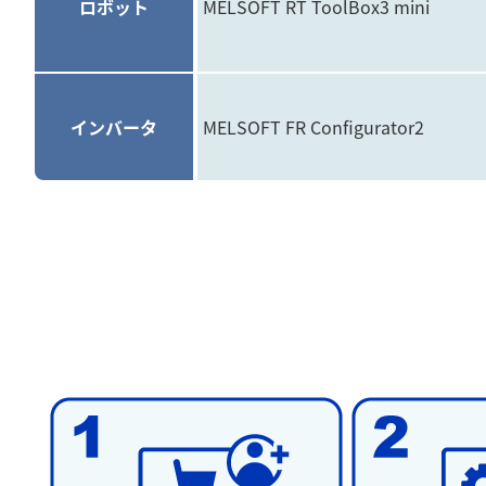
ロボット
MELSOFT RT ToolBox3 mini
インバータ
MELSOFT FR Configurator2