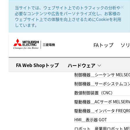
text.skipToContent
text.skipToNavigation
×
当サイトでは、ウェブサイト上でのトラフィックの分析や
必要なコンテンツや広告をパーソナライズ化し、お客様の
ウェブサイト上での体験を向上させるためにCookieを利用
しています。
FAトップ
ソ
FA Web Shopトップ
ハードウェア
制御機器＿シーケンサ MELSE
制御機器＿サーボシステムコン
数値制御装置（CNC）
駆動機器＿ACサーボ MELSER
駆動機器＿インバータ FREQR
HMI＿表示器 GOT
ロボット＿産業用ロボット MEL