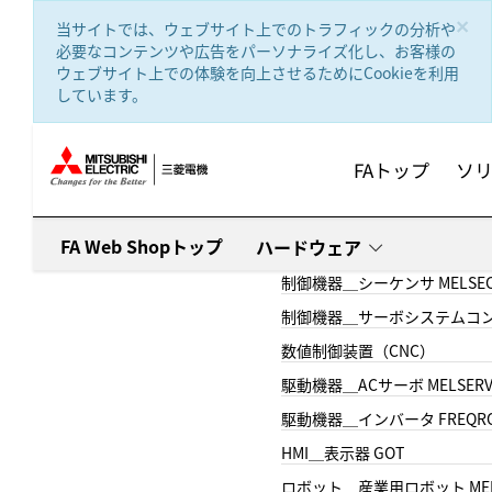
text.skipToContent
text.skipToNavigation
×
当サイトでは、ウェブサイト上でのトラフィックの分析や
必要なコンテンツや広告をパーソナライズ化し、お客様の
ウェブサイト上での体験を向上させるためにCookieを利用
しています。
FAトップ
ソ
FA Web Shopトップ
ハードウェア
制御機器＿シーケンサ MELSE
制御機器＿サーボシステムコン
数値制御装置（CNC）
駆動機器＿ACサーボ MELSER
駆動機器＿インバータ FREQR
HMI＿表示器 GOT
ロボット＿産業用ロボット MEL