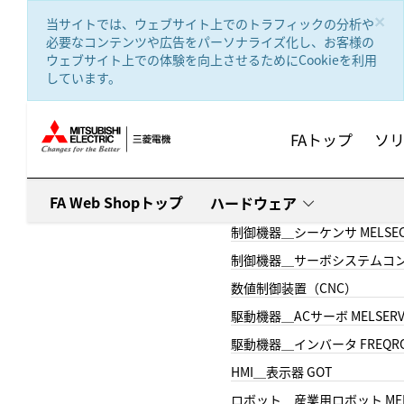
text.skipToContent
text.skipToNavigation
×
当サイトでは、ウェブサイト上でのトラフィックの分析や
必要なコンテンツや広告をパーソナライズ化し、お客様の
ウェブサイト上での体験を向上させるためにCookieを利用
しています。
FAトップ
ソ
FA Web Shopトップ
ハードウェア
制御機器＿シーケンサ MELSE
制御機器＿サーボシステムコン
数値制御装置（CNC）
駆動機器＿ACサーボ MELSER
駆動機器＿インバータ FREQR
HMI＿表示器 GOT
ロボット＿産業用ロボット MEL