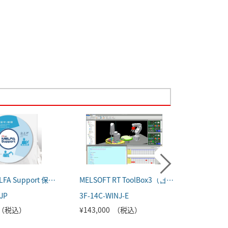
iQ Care MELFA Support 保証延長プラン（1年延長）＋点検サービスプラン（精密点検）
MELSOFT RT ToolBox3（日本語版）
JP
3F-14C-WINJ-E
3F-15C-W
0 （税込）
¥143,000 （税込）
¥27,50