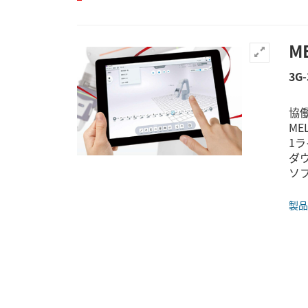
M
3G-
協働
MEL
1
ダ
ソフ
製品