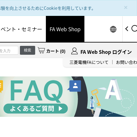
×
を向上させるためにCookieを利用しています。
Worldw
イベント・セミナー
FA Web Shop
検索
カート
(
0
)
FA Web Shop ログイン
三菱電機FAについて
お問い合