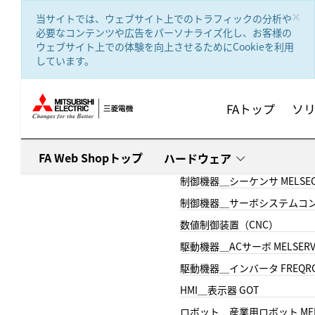
text.skipToContent
text.skipToNavigation
×
当サイトでは、ウェブサイト上でのトラフィックの分析や
必要なコンテンツや広告をパーソナライズ化し、お客様の
ウェブサイト上での体験を向上させるためにCookieを利用
しています。
FAトップ
ソ
FA Web Shopトップ
ハードウェア
制御機器＿シーケンサ MELSE
制御機器＿サーボシステムコン
数値制御装置（CNC）
駆動機器＿ACサーボ MELSER
駆動機器＿インバータ FREQR
HMI＿表示器 GOT
ロボット＿産業用ロボット MEL