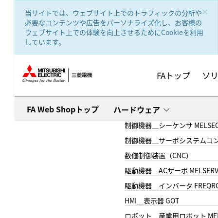
text.skipToContent
text.skipToNavigation
×
当サイトでは、ウェブサイト上でのトラフィックの分析や
必要なコンテンツや広告をパーソナライズ化し、お客様の
ウェブサイト上での体験を向上させるためにCookieを利用
しています。
FAトップ
ソ
FA Web Shopトップ
ハードウェア
制御機器＿シーケンサ MELSE
制御機器＿サーボシステムコン
数値制御装置（CNC）
駆動機器＿ACサーボ MELSER
駆動機器＿インバータ FREQR
HMI＿表示器 GOT
ロボット＿産業用ロボット MEL