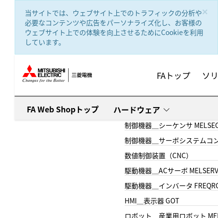
text.skipToContent
text.skipToNavigation
×
当サイトでは、ウェブサイト上でのトラフィックの分析や
必要なコンテンツや広告をパーソナライズ化し、お客様の
ウェブサイト上での体験を向上させるためにCookieを利用
しています。
FAトップ
ソ
FA Web Shopトップ
ハードウェア
制御機器＿シーケンサ MELSE
制御機器＿サーボシステムコン
数値制御装置（CNC）
駆動機器＿ACサーボ MELSER
駆動機器＿インバータ FREQR
HMI＿表示器 GOT
ロボット＿産業用ロボット MEL