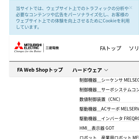
text.skipToContent
text.skipToNavigation
×
当サイトでは、ウェブサイト上でのトラフィックの分析や
必要なコンテンツや広告をパーソナライズ化し、お客様の
ウェブサイト上での体験を向上させるためにCookieを利用
しています。
FAトップ
ソ
FA Web Shopトップ
ハードウェア
制御機器＿シーケンサ MELSE
制御機器＿サーボシステムコン
数値制御装置（CNC）
駆動機器＿ACサーボ MELSER
駆動機器＿インバータ FREQR
HMI＿表示器 GOT
ロボット＿産業用ロボット MEL