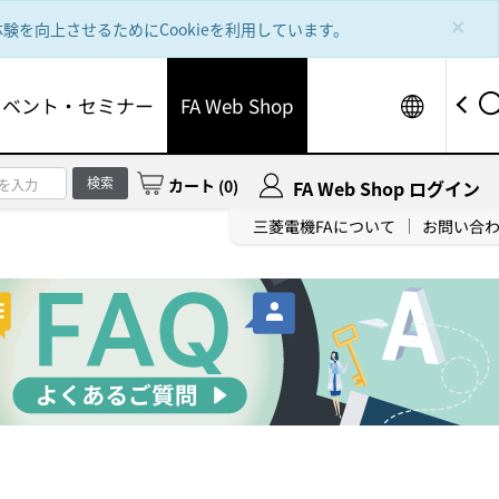
×
を向上させるためにCookieを利用しています。
Worldw
イベント・セミナー
FA Web Shop
検索
カート
(
0
)
FA Web Shop ログイン
三菱電機FAについて
お問い合