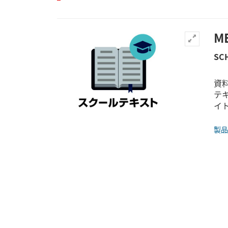
M
SC
資料
テキ
イ
製品