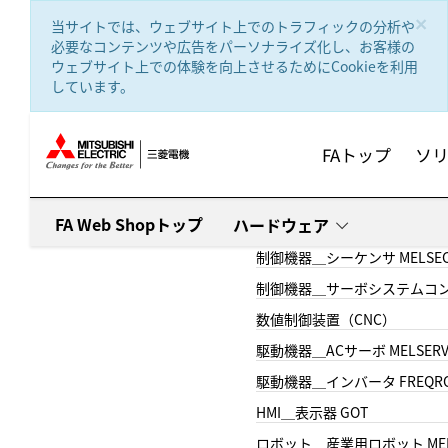
text.skipToContent
text.skipToNavigation
×
当サイトでは、ウェブサイト上でのトラフィックの分析や
必要なコンテンツや広告をパーソナライズ化し、お客様の
ウェブサイト上での体験を向上させるためにCookieを利用
しています。
FAトップ
ソ
FA Web Shopトップ
ハードウェア
制御機器＿シーケンサ MELSE
制御機器＿サーボシステムコン
数値制御装置（CNC）
駆動機器＿ACサーボ MELSER
駆動機器＿インバータ FREQR
HMI＿表示器 GOT
ロボット＿産業用ロボット MEL