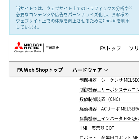
text.skipToContent
text.skipToNavigation
×
当サイトでは、ウェブサイト上でのトラフィックの分析や
必要なコンテンツや広告をパーソナライズ化し、お客様の
ウェブサイト上での体験を向上させるためにCookieを利用
しています。
FAトップ
ソ
FA Web Shopトップ
ハードウェア
制御機器＿シーケンサ MELSE
制御機器＿サーボシステムコン
数値制御装置（CNC）
駆動機器＿ACサーボ MELSER
駆動機器＿インバータ FREQR
HMI＿表示器 GOT
ロボット＿産業用ロボット MEL