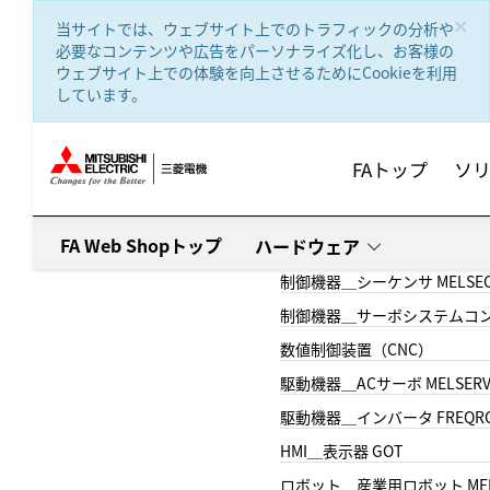
text.skipToContent
text.skipToNavigation
×
当サイトでは、ウェブサイト上でのトラフィックの分析や
必要なコンテンツや広告をパーソナライズ化し、お客様の
ウェブサイト上での体験を向上させるためにCookieを利用
しています。
FAトップ
ソ
FA Web Shopトップ
ハードウェア
制御機器＿シーケンサ MELSE
制御機器＿サーボシステムコン
数値制御装置（CNC）
駆動機器＿ACサーボ MELSER
駆動機器＿インバータ FREQR
HMI＿表示器 GOT
ロボット＿産業用ロボット MEL