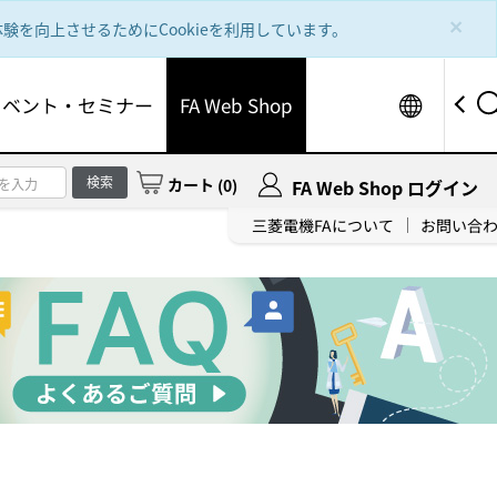
×
を向上させるためにCookieを利用しています。
Worldw
イベント・セミナー
FA Web Shop
検索
カート
(
0
)
FA Web Shop ログイン
三菱電機FAについて
お問い合