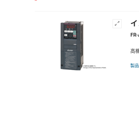
イ
FR-
高機
製品