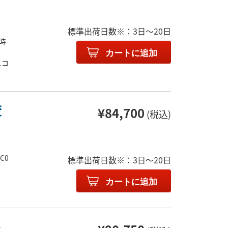
標準出荷日数※：3日～20日
答時
ms
カートに追加
スコ
変
¥84,700
(税込)
C0
標準出荷日数※：3日～20日
：
カートに追加
ト