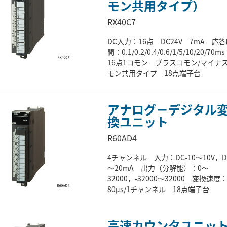
モン共用タイプ）
RX40C7
DC入力：16点 DC24V 7mA 応
間：0.1/0.2/0.4/0.6/1/5/10/20/70
16点1コモン プラスコモン/マイナ
モン共用タイプ 18点端子台
アナログ－デジタル
換ユニット
R60AD4
4チャンネル 入力：DC-10～10V，D
～20mA 出力（分解能）：0～
32000，-32000～32000 変換速度
80μs/1チャンネル 18点端子台
高速カウンタユニッ