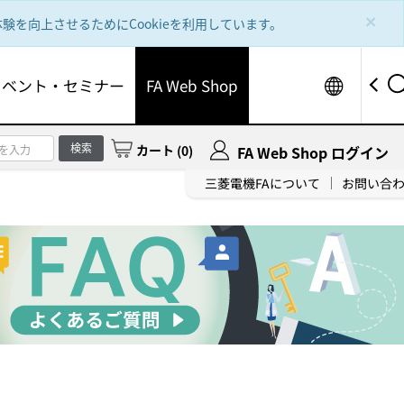
×
を向上させるためにCookieを利用しています。
Worldw
イベント・セミナー
FA Web Shop
検索
カート
(
0
)
FA Web Shop ログイン
三菱電機FAについて
お問い合