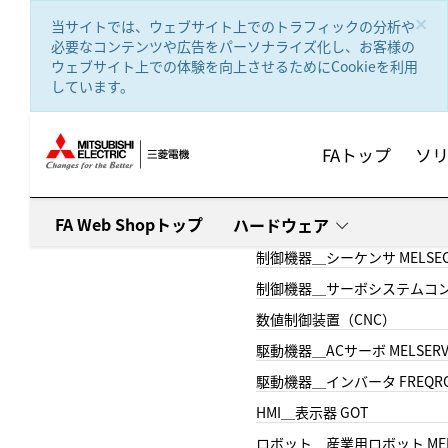
text.skipToContent
text.skipToNavigation
×
当サイトでは、ウェブサイト上でのトラフィックの分析や
必要なコンテンツや広告をパーソナライズ化し、お客様の
ウェブサイト上での体験を向上させるためにCookieを利用
しています。
FAトップ
ソ
FA Web Shopトップ
ハードウェア
制御機器＿シーケンサ MELSE
制御機器＿サーボシステムコン
数値制御装置（CNC）
駆動機器＿ACサーボ MELSER
駆動機器＿インバータ FREQR
HMI＿表示器 GOT
ロボット＿産業用ロボット MEL