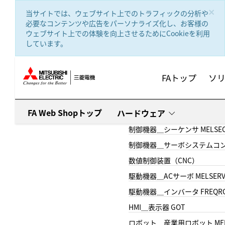
text.skipToContent
text.skipToNavigation
×
当サイトでは、ウェブサイト上でのトラフィックの分析や
必要なコンテンツや広告をパーソナライズ化し、お客様の
ウェブサイト上での体験を向上させるためにCookieを利用
しています。
FAトップ
ソ
FA Web Shopトップ
ハードウェア
制御機器＿シーケンサ MELSE
制御機器＿サーボシステムコン
数値制御装置（CNC）
駆動機器＿ACサーボ MELSER
駆動機器＿インバータ FREQR
HMI＿表示器 GOT
ロボット＿産業用ロボット MEL