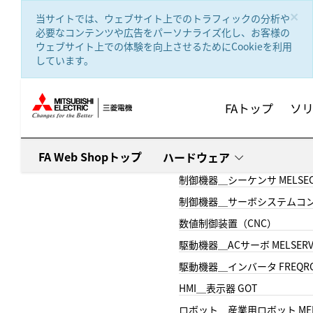
text.skipToContent
text.skipToNavigation
×
当サイトでは、ウェブサイト上でのトラフィックの分析や
必要なコンテンツや広告をパーソナライズ化し、お客様の
ウェブサイト上での体験を向上させるためにCookieを利用
しています。
FAトップ
ソ
FA Web Shopトップ
ハードウェア
制御機器＿シーケンサ MELSE
制御機器＿サーボシステムコン
数値制御装置（CNC）
駆動機器＿ACサーボ MELSER
駆動機器＿インバータ FREQR
HMI＿表示器 GOT
ロボット＿産業用ロボット MEL