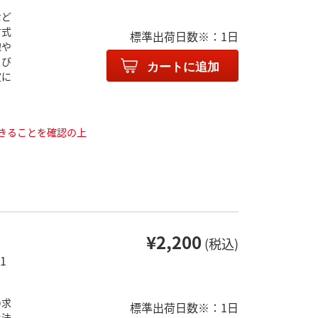
など
方式
標準出荷日数※：1日
線や
よび
カートに追加
定に
きることを確認の上
¥2,200
(税込)
1
の求
標準出荷日数※：1日
手法