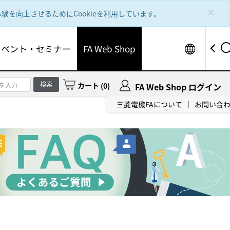
×
を向上させるためにCookieを利用しています。
Worldw
イベント・セミナー
FA Web Shop
検索
カート
(
0
)
FA Web Shop ログイン
三菱電機FAについて
お問い合