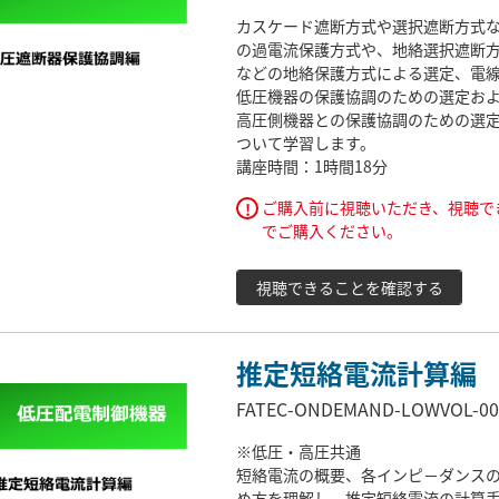
カスケード遮断方式や選択遮断方式
の過電流保護方式や、地絡選択遮断
などの地絡保護方式による選定、電
低圧機器の保護協調のための選定お
高圧側機器との保護協調のための選
ついて学習します。
講座時間：1時間18分
ご購入前に視聴いただき、視聴で
!
でご購入ください。
視聴できることを確認する
推定短絡電流計算編
FATEC-ONDEMAND-LOWVOL-00
※低圧・高圧共通
短絡電流の概要、各インピ－ダンス
め方を理解し、推定短絡電流の計算