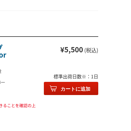
プ
¥5,500
(税込)
or
2
標準出荷日数※：1日
単一
カートに追加
きることを確認の上