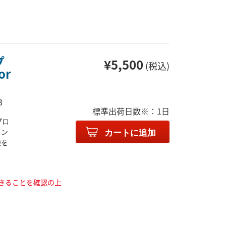
プ
¥5,500
(税込)
or
3
標準出荷日数※：1日
プロ
ェン
カートに追加
能を
きることを確認の上