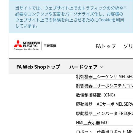
text.skipToContent
text.skipToNavigation
×
当サイトでは、ウェブサイト上でのトラフィックの分析や
必要なコンテンツや広告をパーソナライズ化し、お客様の
ウェブサイト上での体験を向上させるためにCookieを利用
しています。
FAトップ
ソ
FA Web Shopトップ
ハードウェア
制御機器＿シーケンサ MELSE
制御機器＿サーボシステムコン
数値制御装置（CNC）
駆動機器＿ACサーボ MELSER
駆動機器＿インバータ FREQR
HMI＿表示器 GOT
ロボット＿産業用ロボット MEL