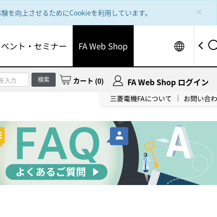
×
を向上させるためにCookieを利用しています。
Worldw
イベント・セミナー
FA Web Shop
検索
カート
(
0
)
FA Web Shop ログイン
三菱電機FAについて
お問い合