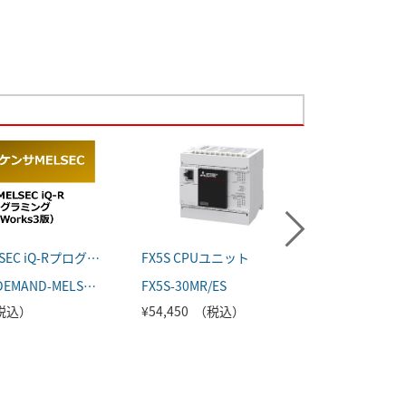
応用：MELSEC iQ-Rプログラミング （GX Works3版）
FX5S CPUユニット
SDメモ
FATEC-ONDEMAND-MELSEC-003
FX5S-30MR/ES
FX5-SDC
（税込）
¥54,450 （税込）
¥9,680