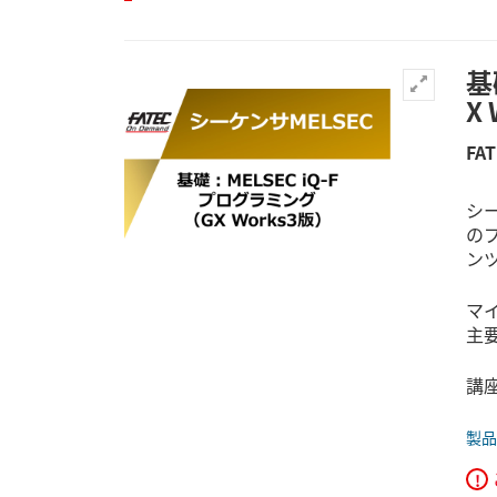
基
X
FA
シ
の
ン
マ
主
講
製品
!