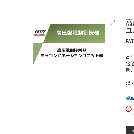
高
ユ
FA
高
接
態
講
製品
!