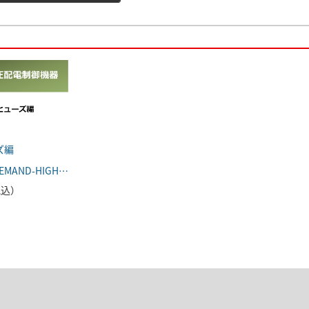
ズ編
FATEC-ONDEMAND-HIGHVOL-007
（税込）