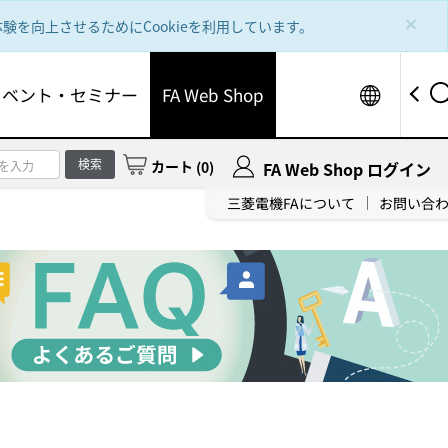
×
を向上させるためにCookieを利用しています。
Worldw
イベント・セミナー
FA Web Shop
検索
カート
(
0
)
FA Web Shop ログイン
三菱電機FAについて
お問い合