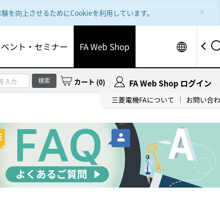
×
を向上させるためにCookieを利用しています。
Worldw
イベント・セミナー
FA Web Shop
検索
カート
(
0
)
FA Web Shop ログイン
三菱電機FAについて
お問い合