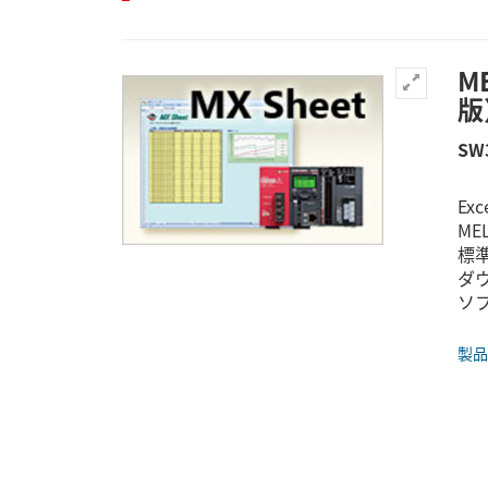
M
版
SW
Ex
MEL
標準
ダ
ソフ
製品