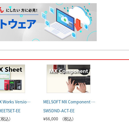
MELSOFT MX Works Version3（英語版）
MELSOFT MX Component Version5（英語版）
EETSET-EE
SW5DND-ACT-EE
 （税込）
¥66,000 （税込）